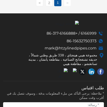
1
>
2
<
+86-317-6166888
/
6166999
86-15632750373
mark@htzylinedpipes.com
مجموعة هيبي هينجتاي ، 338 طريق وطني شمالاً ،
حديقة تشنغجانج الصناعية ، مقاطعة يانشان ، مدينة
تسانغتشو ، مقاطعة هيبي
طلب اقتباس
* ملاحظة: يرجى التأكد من ملء المعلومات بدقة ، وسوف نتصل بك في
أقرب وقت ممكن