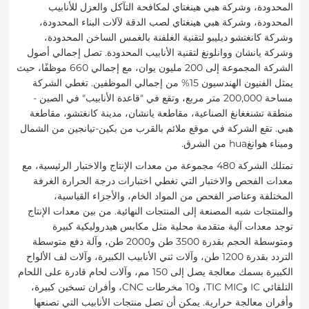
المحدودة، وشركة هبي هينغتاي لمكافحة التآكل والعزل للأنابيب
المحدودة، وشركة هبي هينغتاي لصب الدقة لآلات البناء المحدودة،
وشركة كانغتشو ديليبو لتقنية الغلفنة بالغمس الساخن المحدودة،
وشركة يانشان ووانلونغ لتقنية الأنابيب المحدودة. تصل إجمالي أصول
الشركة المجموعة إلى 200 مليون يوان، مع إجمالي 660 موظفًا، حيث
يمثل الفنيون الهندسيون 15% من إجمالي الموظفين. تغطي الشركة
مساحة 200,000 متر مربع، وتقع في "قاعدة الأنابيب" في الصين -
منطقة تشنغغانغ الصناعية، مقاطعة يانشان، مدينة كانغتشو، مقاطعة
هبي. تقع الشركة في موقع ملائم بالقرب من بكين-تيانجين من الشمال
وميناء هوانغhua من الشرق.
تمتلك الشركة 480 مجموعة من معدات الإنتاج والاختبار الرئيسية، مع
معدات الفحص والاختبار التي تغطي اختبارات درجة الحرارة الغرفة
المختلفة وعناصر الفحص من المواد الخام، والأجزاء القياسية،
والمنتجات شبه المصنعة إلى المنتجات النهائية. من بين معدات الإنتاج
توجد معدات آلية متقدمة محلية مثل مكابس هيدروليكية كبيرة
ومتوسطة الحجم بقدرة 3500 طن و2000 طن، وآلة دفع متوسطة
التردد بقدرة 1200 طن، وآلات ثني الأنابيب الكبيرة، وآلات لف الألواح
الكبيرة بسمك معالجة يصل إلى 150 مم، وآلات لحام قادرة على اللحام
التلقائي IC وTIC MIC، و10 مخرطات CNC، وأفران تسخين كبيرة،
وأفران معالجة حرارية. يمكن أن تصل منتجات الأنابيب التي تصنعها